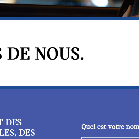
 DE NOUS.
T DES
Quel est votre no
LES, DES