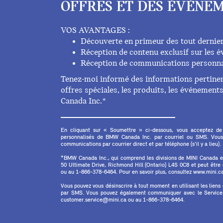
OFFRES ET DES ÉVÉNEM
VOS AVANTAGES :
Découverte en primeur des tout dernie
Réception de contenu exclusif sur les
Réception de communications personna
Tenez-moi informé des informations pertinent
offres spéciales, les produits, les événemen
Canada Inc.*
En cliquant sur « Soumettre » ci-dessous, vous acceptez de
personnalisés de BMW Canada Inc. par courriel ou SMS. Vous
communications par courrier direct et par téléphone (s'il y a lieu).
*BMW Canada Inc., qui comprend les divisions de MINI Canada 
50 Ultimate Drive, Richmond Hill (Ontario) L4S 0C8 et peut êtr
ou au 1-866-378-6464. Pour en savoir plus, consultez www.mini.ca 
Vous pouvez vous désinscrire à tout moment en utilisant les liens
par SMS. Vous pouvez également communiquer avec le Service à
customer.service@mini.ca ou au 1-866-378-6464.