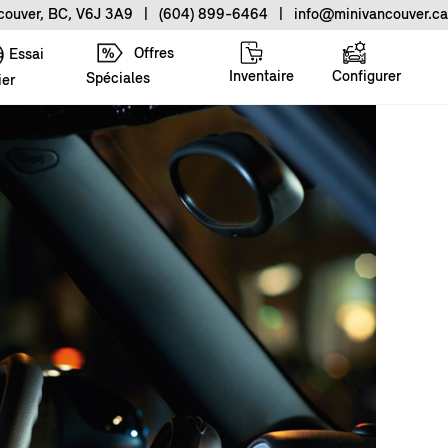
ncouver, BC, V6J 3A9
|
(604) 899-6464
|
info@minivancouver.ca
Offres
Essai
Inventaire
Configurer
Spéciales
ier